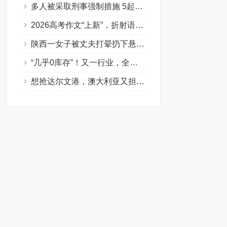
多人被采取刑事强制措施 5起打击“银狐”木马病毒典型案例公布
2026高考作文“上新”，折射语文教育哪些新趋势
陕西一女子被丈夫打晕扔下悬崖致死，婚后多次遭家暴，事发13天前申请离婚诉讼被驳回！家属发声：不要赔偿只望判他死刑
“几乎0库存”！又一行业，全球爆单！
想抢达尔文港，澳大利亚又担心：中国会不会拿油菜籽报复？