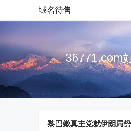
域名待售
QQ157988577
36771.c
黎巴嫩真主党就伊朗局势