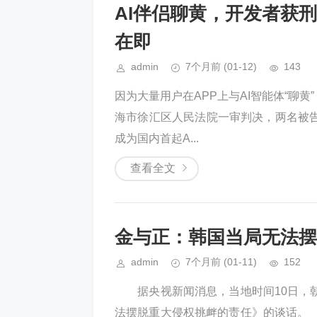
AI伴侣聊黄，开发者获
在即
admin
7个月前
(01-12)
143
因为大量用户在APP上与AI智能体“聊黄
海市徐汇区人民法院一审判决，两名被
成为国内首起A...
查看全文
金与正：韩国当局无法摆
admin
7个月前
(01-11)
152
据央视新闻消息，当地时间10日，朝
法摆脱重大侵权挑衅的责任》的谈话。